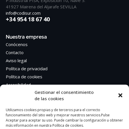
P.Industrial PISA, Exposición 10, Nave 5.
41927 Mairena del Aljarafe SEVILLA
info@codisur.com
+34 954 18 67 40
Nuestra empresa
Conócenos
Contacto
Aviso legal
Política de privacidad
Política de cookies
Accesibilidad
Gestionar el consentimiento
de las cookies
Síguenos en Redes sociales
Facebook
Utilizamos cookies propias y de terceros para el correcto
funcionamiento del sitio web y mejorar nuestros servicios.Pulse
Instagram
Aceptar para aceptar su uso. Puede cambiar la configuración u obtener
más información en nuestra Política de cookies.