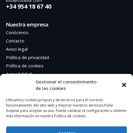
info@codisur.com
+34 954 18 67 40
Nuestra empresa
Conócenos
Contacto
Aviso legal
Política de privacidad
Política de cookies
Accesibilidad
Gestionar el consentimiento
de las cookies
Síguenos en Redes sociales
Facebook
Utilizamos cookies propias y de terceros para el correcto
funcionamiento del sitio web y mejorar nuestros servicios.Pulse
Instagram
Aceptar para aceptar su uso. Puede cambiar la configuración u obtener
más información en nuestra Política de cookies.
Aceptar