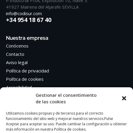
P.Industrial PISA, Exposición 10, Nave 5.
41927 Mairena del Aljarafe SEVILLA
info@codisur.com
+34 954 18 67 40
Nuestra empresa
Conócenos
Contacto
Aviso legal
Política de privacidad
Política de cookies
Accesibilidad
Gestionar el consentimiento
de las cookies
Síguenos en Redes sociales
Facebook
Utilizamos cookies propias y de terceros para el correcto
funcionamiento del sitio web y mejorar nuestros servicios.Pulse
Instagram
Aceptar para aceptar su uso. Puede cambiar la configuración u obtener
más información en nuestra Política de cookies.