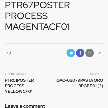
PTR67POSTER
PROCESS
MAGENTACF01
PREVIOUS
NEXT
PTR01POSTER
QAC-02079PASTA ORO
PROCESS
RPGBF01 (2)
YELLOWCF01
Leave a comment