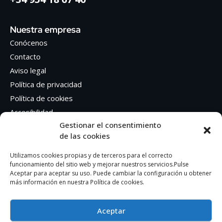
Nuestra empresa
Conócenos
Contacto
Aviso legal
Política de privacidad
Política de cookies
Accesibilidad
Gestionar el consentimiento
de las cookies
Síguenos en Redes sociales
Facebook
Utilizamos cookies propias y de terceros para el correcto
funcionamiento del sitio web y mejorar nuestros servicios.Pulse
Instagram
Aceptar para aceptar su uso. Puede cambiar la configuración u obtener
más información en nuestra Política de cookies.
Aceptar