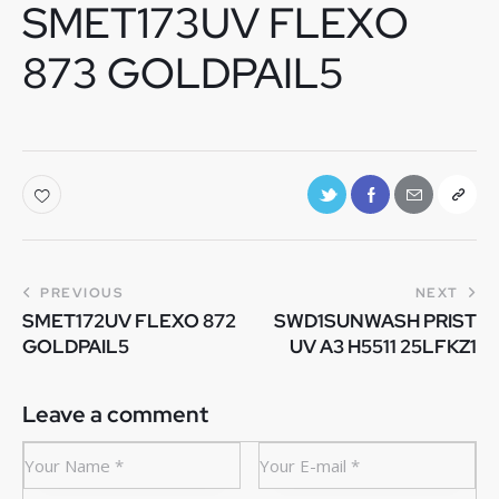
SMET173UV FLEXO
873 GOLDPAIL5
PREVIOUS
NEXT
SMET172UV FLEXO 872
SWD1SUNWASH PRIST
GOLDPAIL5
UV A3 H5511 25LFKZ1
Leave a comment