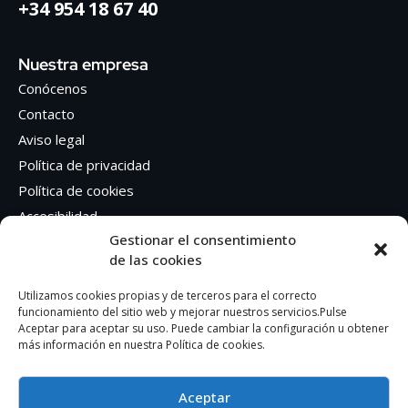
+34 954 18 67 40
Nuestra empresa
Conócenos
Contacto
Aviso legal
Política de privacidad
Política de cookies
Accesibilidad
Gestionar el consentimiento
de las cookies
Síguenos en Redes sociales
Facebook
Utilizamos cookies propias y de terceros para el correcto
funcionamiento del sitio web y mejorar nuestros servicios.Pulse
Instagram
Aceptar para aceptar su uso. Puede cambiar la configuración u obtener
más información en nuestra Política de cookies.
Aceptar