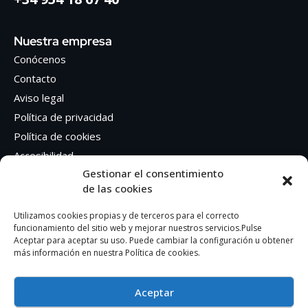
Nuestra empresa
Conócenos
Contacto
Aviso legal
Política de privacidad
Política de cookies
Accesibilidad
Gestionar el consentimiento
de las cookies
Síguenos en Redes sociales
Facebook
Utilizamos cookies propias y de terceros para el correcto
funcionamiento del sitio web y mejorar nuestros servicios.Pulse
Instagram
Aceptar para aceptar su uso. Puede cambiar la configuración u obtener
más información en nuestra Política de cookies.
Aceptar