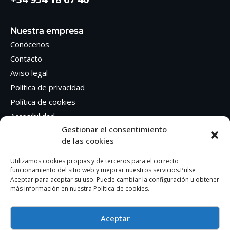
Nuestra empresa
Conócenos
Contacto
Aviso legal
Política de privacidad
Política de cookies
Accesibilidad
Gestionar el consentimiento
de las cookies
Síguenos en Redes sociales
Facebook
Utilizamos cookies propias y de terceros para el correcto
funcionamiento del sitio web y mejorar nuestros servicios.Pulse
Instagram
Aceptar para aceptar su uso. Puede cambiar la configuración u obtener
más información en nuestra Política de cookies.
Aceptar