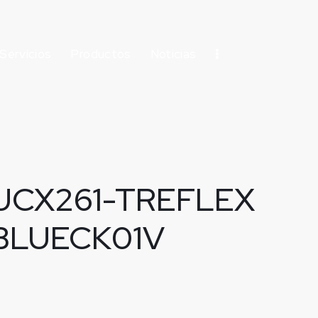
Servicios
Productos
Noticias
UCX261-TREFLEX
BLUECK01V