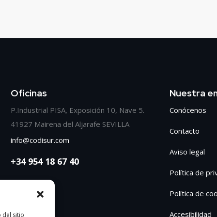
Oficinas
Nuestra e
P.Industrial PISA, Exposición 10, Nave 5.
Conócenos
41927 Mairena del Aljarafe SEVILLA
Contacto
info@codisur.com
Aviso legal
+34 954 18 67 40
Política de pr
Política de co
Accesibilidad
del sitio