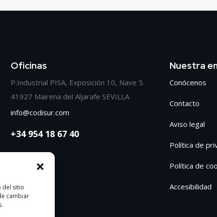
Oficinas
Nuestra e
P.Industrial PISA, Exposición 10, Nave 5.
Conócenos
41927 Mairena del Aljarafe SEVILLA
Contacto
info@codisur.com
Aviso legal
+34 954 18 67 40
Política de pr
Política de co
Accesibilidad
del sitio
ede cambiar
s.