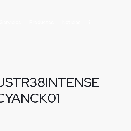
Servicios
Productos
Noticias
USTR38INTENSE
CYANCK01