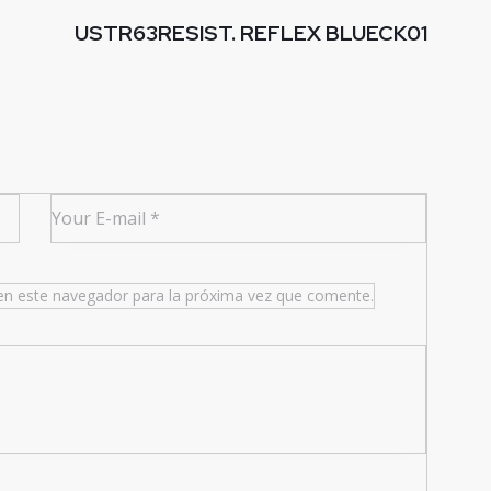
USTR63RESIST. REFLEX BLUECK01
en este navegador para la próxima vez que comente.